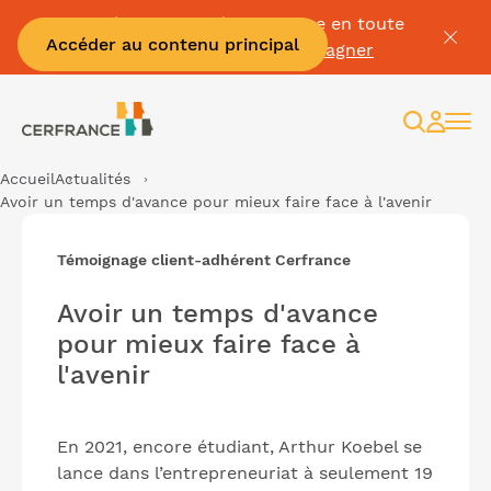
Passez à la facture électronique en toute
Accéder au contenu principal
sérénité :
Je me fais accompagner
Recherc
Espac
client
Accueil
Actualités
Avoir un temps d'avance pour mieux faire face à l'avenir
Témoignage client-adhérent Cerfrance
Avoir un temps d'avance
pour mieux faire face à
l'avenir
En 2021, encore étudiant, Arthur Koebel se
lance dans l’entrepreneuriat à seulement 19