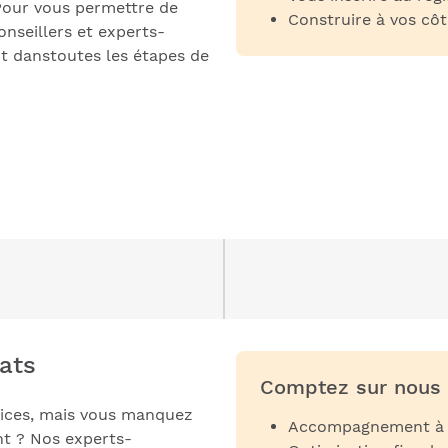
. Pour vous permettre de
Construire à vos côt
onseillers et experts-
danstoutes les étapes de
tats
Comptez sur nous 
rcices, mais vous manquez
Accompagnement à la
nt ? Nos experts-