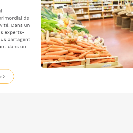
i
primordial de
vité. Dans un
s experts-
ous partagent
ant dans un
e