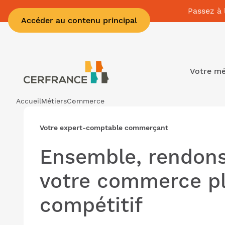
Passez à 
Accéder au contenu principal
Votre mé
Accueil
Métiers
Commerce
Votre expert-comptable commerçant
Ensemble, rendon
votre commerce p
compétitif