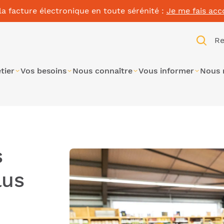
la facture électronique en toute sérénité :
Je me fais ac
Re
tier
Vos besoins
Nous connaître
Vous informer
Nous 
s
lus