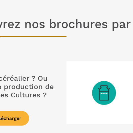
rez nos brochures par f
céréalier ? Ou
e production de
es Cultures ?
lécharger