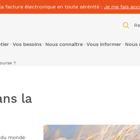
la facture électronique en toute sérénité :
Je me fais ac
Re
tier
Vos besoins
Nous connaître
Vous informer
Nous 
course ?
ns la
s du monde