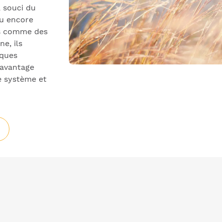
, souci du
ou encore
s comme des
e, ils
iques
’avantage
ge système et