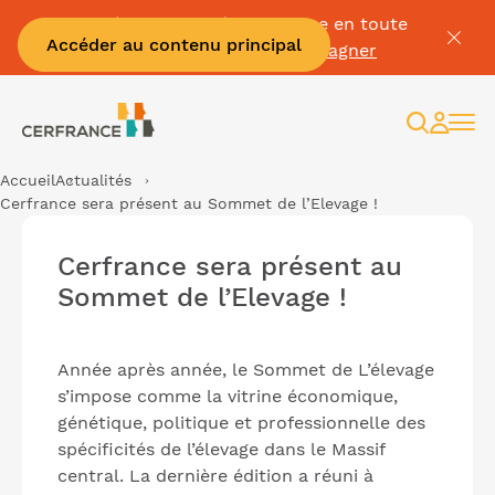
Passez à la facture électronique en toute
Accéder au contenu principal
sérénité :
Je me fais accompagner
Recherc
Espac
client
Accueil
Actualités
Cerfrance sera présent au Sommet de l’Elevage !
Cerfrance sera présent au
Sommet de l’Elevage !
Année après année, le Sommet de L’élevage
s’impose comme la vitrine économique,
génétique, politique et professionnelle des
spécificités de l’élevage dans le Massif
central. La dernière édition a réuni à