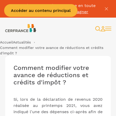
Passez à la facture électronique en toute
Accéder au contenu principal
sérénité :
Je me fais accompagner
Recherc
Espac
client
Accueil
Actualités
Comment modifier votre avance de réductions et crédits
d'impôt ?
Comment modifier votre
avance de réductions et
crédits d'impôt ?
Si, lors de la déclaration de revenus 2020
réalisée au printemps 2021, vous avez
indiqué l'une des dépenses ci-après afin de