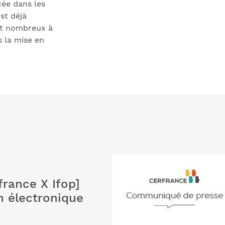
ée dans les
est déjà
ont nombreux à
s la mise en
france X Ifop]
n électronique