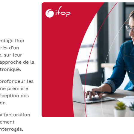
ondage Ifop
près d’un
, sur leur
’approche de la
tronique.
 profondeur les
Une première
éception des
on.
la facturation
rgement
interrogés,