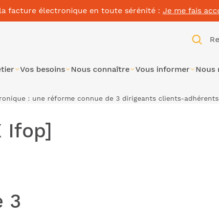
la facture électronique en toute sérénité :
Je me fais ac
Re
tier
Vos besoins
Nous connaître
Vous informer
Nous 
tronique : une réforme connue de 3 dirigeants clients-adhérents
 Ifop]
 3