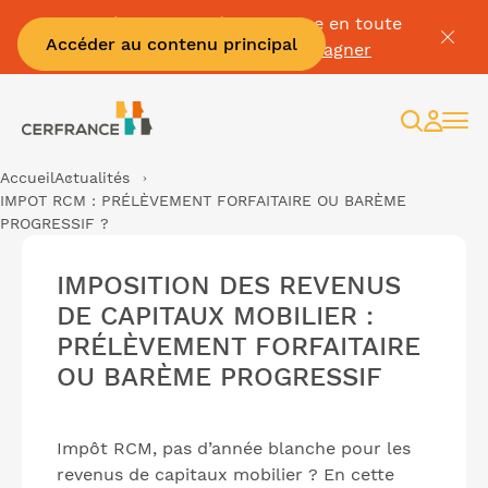
Passez à la facture électronique en toute
Accéder au contenu principal
sérénité :
Je me fais accompagner
Recherc
Espac
client
Accueil
Actualités
IMPOT RCM : PRÉLÈVEMENT FORFAITAIRE OU BARÈME
PROGRESSIF ?
IMPOSITION DES REVENUS
DE CAPITAUX MOBILIER :
PRÉLÈVEMENT FORFAITAIRE
OU BARÈME PROGRESSIF
Impôt RCM, pas d’année blanche pour les
revenus de capitaux mobilier ? En cette