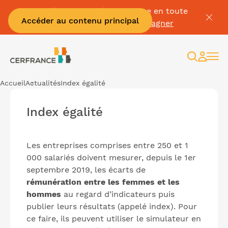
Passez à la facture électronique en toute
Accéder au contenu principal
sérénité :
Je me fais accompagner
Recherc
Espac
client
Accueil
Actualités
Index égalité
Index égalité
Les entreprises comprises entre 250 et 1
000 salariés doivent mesurer, depuis le 1er
septembre 2019, les écarts de
rémunération entre les femmes et les
hommes
au regard d’indicateurs puis
publier leurs résultats (appelé index). Pour
ce faire, ils peuvent utiliser le simulateur en