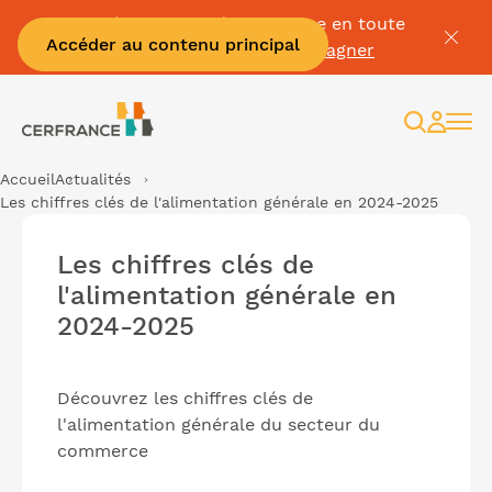
Passez à la facture électronique en toute
Accéder au contenu principal
sérénité :
Je me fais accompagner
Recherc
Espac
client
Accueil
Actualités
Les chiffres clés de l'alimentation générale en 2024-2025
Les chiffres clés de
l'alimentation générale en
2024-2025
Découvrez les chiffres clés de
l'alimentation générale du secteur du
commerce