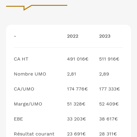
-
2022
2023
CA HT
491 016€
511 916€
Nombre UMO
2,81
2,89
CA/UMO
174 776€
177 333€
Marge/UMO
51 328€
52 409€
EBE
33 203€
38 617€
Résultat courant
23 691€
28 311€