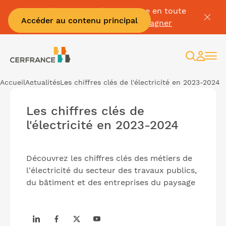
Passez à la facture électronique en toute
Accéder au contenu principal
sérénité :
Je me fais accompagner
Recherc
Espac
client
Accueil
Actualités
Les chiffres clés de l'électricité en 2023-2024
Les chiffres clés de
l'électricité en 2023-2024
Découvrez les chiffres clés des métiers de
l'électricité du secteur des travaux publics,
du bâtiment et des entreprises du paysage