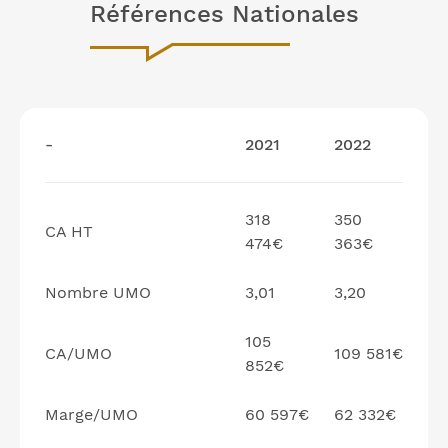
Références Nationales
-
2021
2022
318
350
CA HT
474€
363€
Nombre UMO
3,01
3,20
105
CA/UMO
109 581€
852€
Marge/UMO
60 597€
62 332€