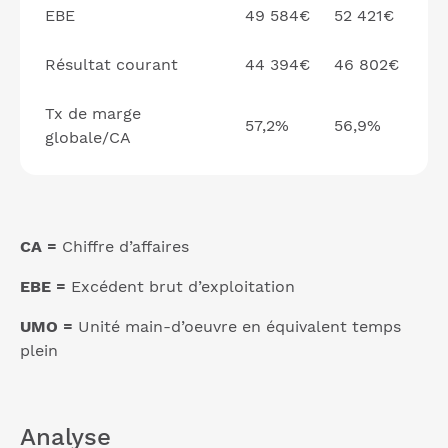
EBE
49 584€
52 421€
Résultat courant
44 394€
46 802€
Tx de marge
57,2%
56,9%
globale/CA
CA =
Chiffre d’affaires
EBE =
Excédent brut d’exploitation
UMO =
Unité main-d’oeuvre en équivalent temps
plein
Analyse