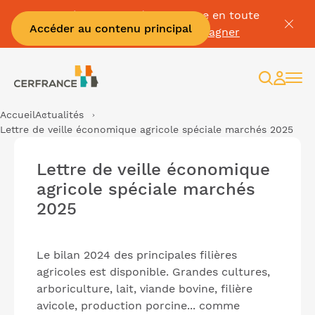
Passez à la facture électronique en toute
Accéder au contenu principal
sérénité :
Je me fais accompagner
Recherc
Espac
client
Accueil
Actualités
Lettre de veille économique agricole spéciale marchés 2025
Lettre de veille économique
agricole spéciale marchés
2025
Le bilan 2024 des principales filières
agricoles est disponible. Grandes cultures,
arboriculture, lait, viande bovine, filière
avicole, production porcine... comme