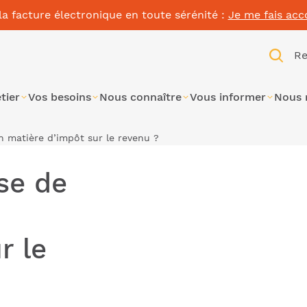
la facture électronique en toute sérénité :
Je me fais ac
Re
tier
Vos besoins
Nous connaître
Vous informer
Nous 
en matière d’impôt sur le revenu ?
ise de
n
r le