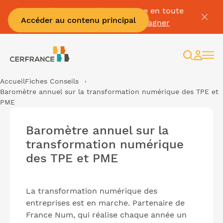
Passez à la facture électronique en toute
Accéder au contenu principal
sérénité :
Je me fais accompagner
Recherc
Espac
client
Accueil
Fiches Conseils
Baromètre annuel sur la transformation numérique des TPE et
PME
Baromètre annuel sur la
transformation numérique
des TPE et PME
La transformation numérique des
entreprises est en marche. Partenaire de
France Num, qui réalise chaque année un