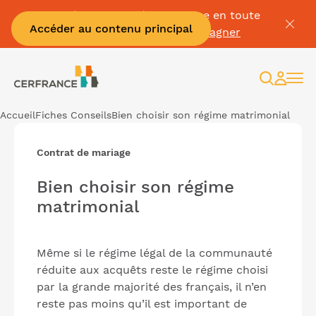
Passez à la facture électronique en toute
Accéder au contenu principal
sérénité :
Je me fais accompagner
Recherc
Espac
client
Accueil
Fiches Conseils
Bien choisir son régime matrimonial
Contrat de mariage
Bien choisir son régime
matrimonial
Même si le régime légal de la communauté
réduite aux acquêts reste le régime choisi
par la grande majorité des français, il n’en
reste pas moins qu’il est important de