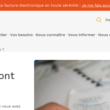
la facture électronique en toute sérénité :
Je me fais ac
Re
tier
Vos besoins
Nous connaître
Vous informer
Nous 
s ?
sont
e vous avez