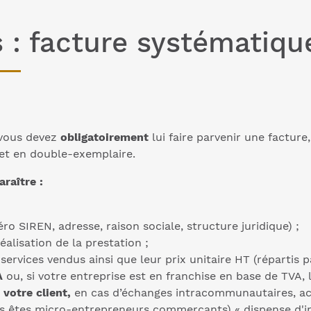
 : facture systématiqu
, vous devez
obligatoirement
lui faire parvenir une facture
, et en double-exemplaire.
raître :
ro SIREN, adresse, raison sociale, structure juridique) ;
alisation de la prestation ;
services vendus ainsi que leur prix unitaire HT (répartis p
VA
ou, si votre entreprise est en franchise en base de TVA, 
 votre client,
en cas d’échanges intracommunautaires, a
ous êtes micro-entrepreneurs commerçants) « dispense d'im