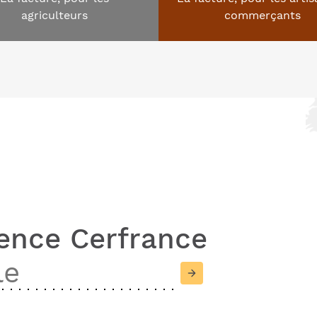
agriculteurs
commerçants
ence Cerfrance