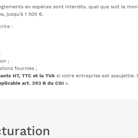
règlements en espèces sont interdits, quel que soit le mon
s, jusqu’à 1 500 €.
rire :
)
on ;
tions fournies ;
ants HT, TTC et la TVA
si votre entreprise est assujettie.
plicable art. 293 B du CGI
».
cturation