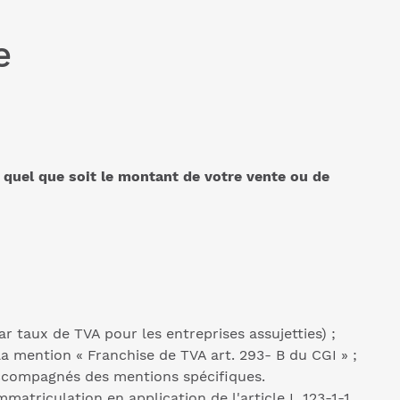
e
,
quel que soit le montant de votre vente ou de
ar taux de TVA pour les entreprises assujetties) ;
la mention « Franchise de TVA art. 293- B du CGI » ;
ccompagnés des mentions spécifiques.
matriculation en application de l'article L 123-1-1