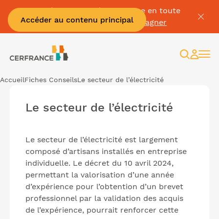
Passez à la facture électronique en toute
Accéder au contenu principal
sérénité :
Je me fais accompagner
Recherc
Espac
client
Accueil
Fiches Conseils
Le secteur de l’électricité
Le secteur de l’électricité
Le secteur de l’électricité est largement
composé d’artisans installés en entreprise
individuelle. Le décret du 10 avril 2024,
permettant la valorisation d’une année
d’expérience pour l’obtention d’un brevet
professionnel par la validation des acquis
de l’expérience, pourrait renforcer cette