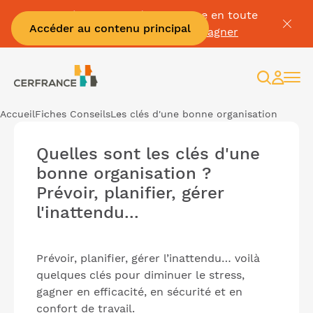
Passez à la facture électronique en toute
Accéder au contenu principal
sérénité :
Je me fais accompagner
Recherc
Espac
client
Accueil
Fiches Conseils
Les clés d'une bonne organisation
Quelles sont les clés d'une
bonne organisation ?
Prévoir, planifier, gérer
l'inattendu...
Prévoir, planifier, gérer l’inattendu… voilà
quelques clés pour diminuer le stress,
gagner en efficacité, en sécurité et en
confort de travail.