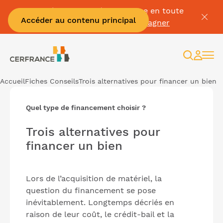
Passez à la facture électronique en toute
Accéder au contenu principal
sérénité :
Je me fais accompagner
Recherc
Espac
client
Accueil
Fiches Conseils
Trois alternatives pour financer un bien
Quel type de financement choisir ?
Trois alternatives pour
financer un bien
Lors de l’acquisition de matériel, la
question du financement se pose
inévitablement. Longtemps décriés en
raison de leur coût, le crédit-bail et la