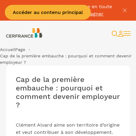
Passez à la facture électronique en toute
Accéder au contenu principal
sérénité :
Je me fais accompagner
Recherc
Espac
client
Accueil
Page
Cap de la première embauche : pourquoi et comment devenir
employeur ?
Cap de la première
embauche : pourquoi et
comment devenir employeur
?
Clément Alvard aime son territoire d’origine
et veut contribuer à son développement.