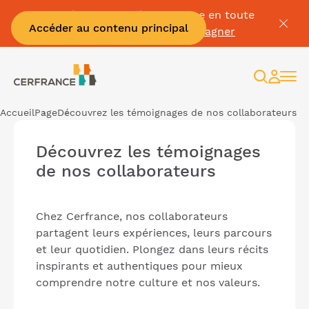
Passez à la facture électronique en toute
Accéder au contenu principal
sérénité :
Je me fais accompagner
Recherc
Espac
client
Accueil
Page
Découvrez les témoignages de nos collaborateurs
Découvrez les témoignages
de nos collaborateurs
Chez Cerfrance, nos collaborateurs
partagent leurs expériences, leurs parcours
et leur quotidien. Plongez dans leurs récits
inspirants et authentiques pour mieux
comprendre notre culture et nos valeurs.