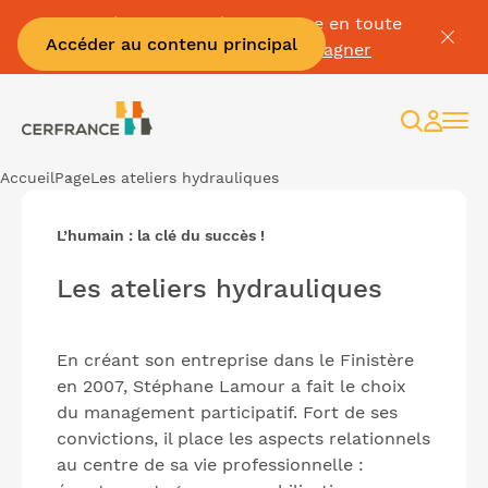
Passez à la facture électronique en toute
Accéder au contenu principal
sérénité :
Je me fais accompagner
Recherc
Espac
client
Accueil
Page
Les ateliers hydrauliques
L’humain : la clé du succès !
Les ateliers hydrauliques
En créant son entreprise dans le Finistère
en 2007, Stéphane Lamour a fait le choix
du management participatif. Fort de ses
convictions, il place les aspects relationnels
au centre de sa vie professionnelle :