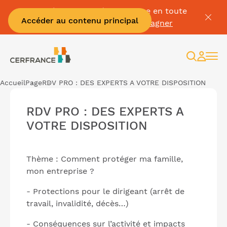
Passez à la facture électronique en toute
Accéder au contenu principal
sérénité :
Je me fais accompagner
Recherc
Espac
client
Accueil
Page
RDV PRO : DES EXPERTS A VOTRE DISPOSITION
RDV PRO : DES EXPERTS A
VOTRE DISPOSITION
Thème : Comment protéger ma famille,
mon entreprise ?
- Protections pour le dirigeant (arrêt de
travail, invalidité, décès…)
- Conséquences sur l’activité et impacts