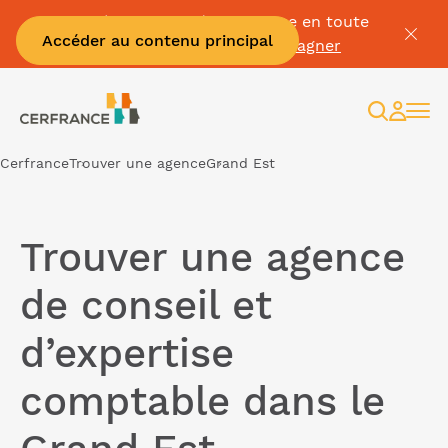
Passez à la facture électronique en toute
Accéder au contenu principal
sérénité :
Je me fais accompagner
Recherc
Espac
client
Cerfrance
Trouver une agence
Grand Est
Trouver une agence
de conseil et
d’expertise
comptable dans le