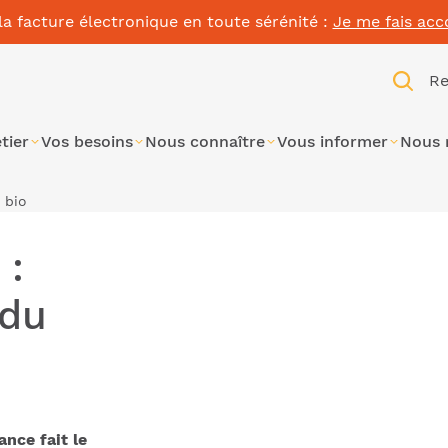
la facture électronique en toute sérénité :
Je me fais ac
Re
tier
Vos besoins
Nous connaître
Vous informer
Nous 
t bio
 :
 du
nce fait le