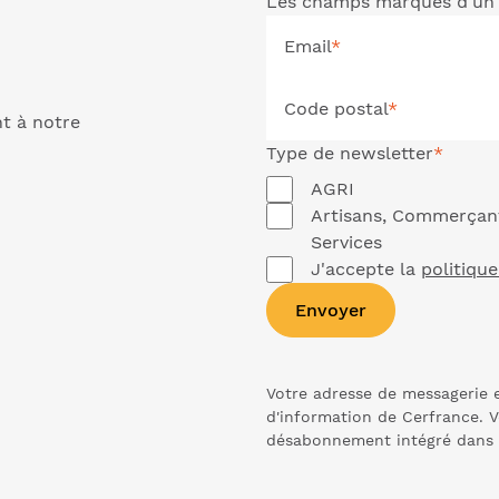
Les champs marqués d'un 
Email
*
Code postal
*
nt à notre
Type de
newsletter
*
AGRI
Artisans, Commerçan
Services
J'accepte la
politique
Envoyer
Votre adresse de messagerie e
d'information de Cerfrance. V
désabonnement intégré dans