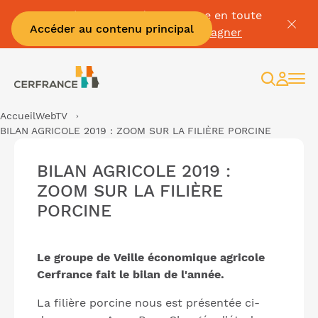
Passez à la facture électronique en toute
Accéder au contenu principal
sérénité :
Je me fais accompagner
Recherc
Espac
client
Accueil
WebTV
BILAN AGRICOLE 2019 : ZOOM SUR LA FILIÈRE PORCINE
BILAN AGRICOLE 2019 :
ZOOM SUR LA FILIÈRE
PORCINE
Le groupe de Veille économique agricole
Cerfrance fait le bilan de l'année.
La filière porcine nous est présentée ci-