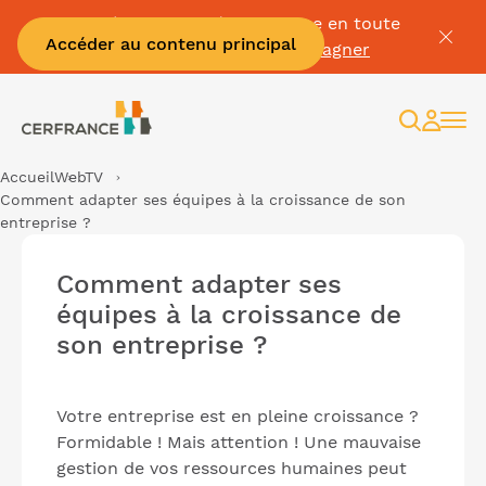
Passez à la facture électronique en toute
Accéder au contenu principal
sérénité :
Je me fais accompagner
Recherc
Espac
client
Accueil
WebTV
Comment adapter ses équipes à la croissance de son
entreprise ?
Comment adapter ses
équipes à la croissance de
son entreprise ?
Votre entreprise est en pleine croissance ?
Formidable ! Mais attention ! Une mauvaise
gestion de vos ressources humaines peut