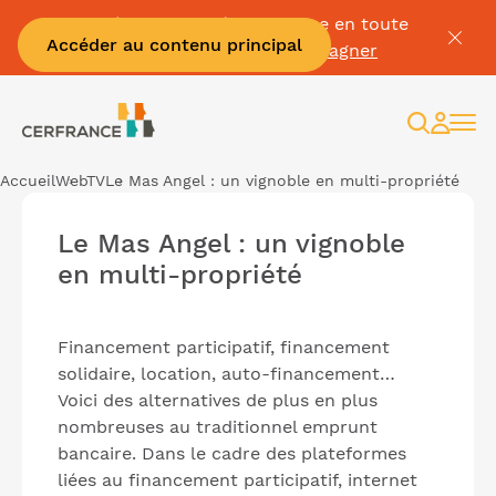
Passez à la facture électronique en toute
Accéder au contenu principal
sérénité :
Je me fais accompagner
Recherc
Espac
client
Accueil
WebTV
Le Mas Angel : un vignoble en multi-propriété
Le Mas Angel : un vignoble
en multi-propriété
Financement participatif, financement
solidaire, location, auto-financement…
Voici des alternatives de plus en plus
nombreuses au traditionnel emprunt
bancaire. Dans le cadre des plateformes
liées au financement participatif, internet