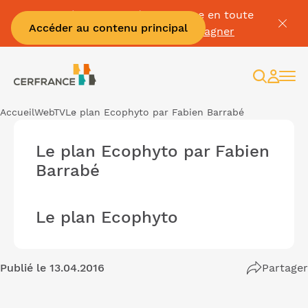
Passez à la facture électronique en toute
Accéder au contenu principal
sérénité :
Je me fais accompagner
Recherc
Espac
client
Accueil
WebTV
Le plan Ecophyto par Fabien Barrabé
Le plan Ecophyto par Fabien
Barrabé
Le plan Ecophyto
Publié le 13.04.2016
Partager