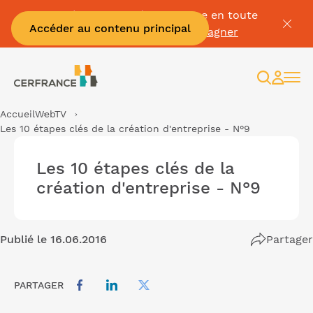
Passez à la facture électronique en toute
Accéder au contenu principal
sérénité :
Je me fais accompagner
Recherc
Espac
client
Accueil
WebTV
Les 10 étapes clés de la création d'entreprise - N°9
Les 10 étapes clés de la
création d'entreprise - N°9
Publié le 16.06.2016
Partager
PARTAGER