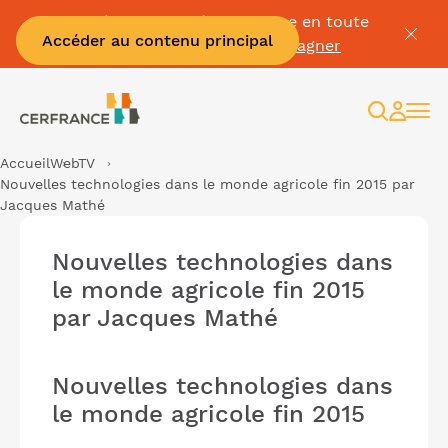
Passez à la facture électronique en toute
Accéder au contenu principal
sérénité :
Je me fais accompagner
Recherc
Espac
client
Accueil
WebTV
Nouvelles technologies dans le monde agricole fin 2015 par
Jacques Mathé
Nouvelles technologies dans
le monde agricole fin 2015
par Jacques Mathé
Nouvelles technologies dans
le monde agricole fin 2015