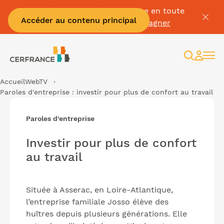
Passez à la facture électronique en toute
Accéder au contenu principal
sérénité :
Je me fais accompagner
Recherc
Espac
client
Accueil
WebTV
Paroles d'entreprise : investir pour plus de confort au travail
Paroles d'entreprise
Investir pour plus de confort
au travail
Située à Asserac, en Loire-Atlantique,
l’entreprise familiale Josso élève des
huîtres depuis plusieurs générations. Elle