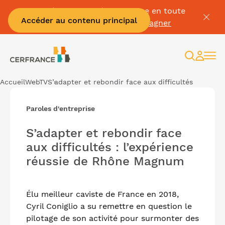
Passez à la facture électronique en toute
Accéder au contenu principal
sérénité :
Je me fais accompagner
Recherc
Espac
client
Accueil
WebTV
S’adapter et rebondir face aux difficultés
Paroles d'entreprise
S’adapter et rebondir face
aux difficultés : l’expérience
réussie de Rhône Magnum
Élu meilleur caviste de France en 2018,
Cyril Coniglio a su remettre en question le
pilotage de son activité pour surmonter des