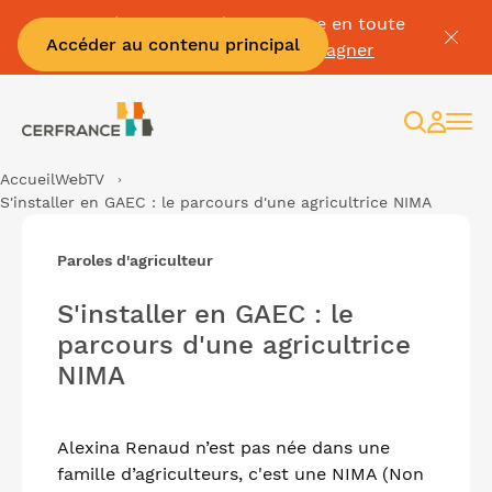
Passez à la facture électronique en toute
Accéder au contenu principal
sérénité :
Je me fais accompagner
Recherc
Espac
client
Accueil
WebTV
S'installer en GAEC : le parcours d'une agricultrice NIMA
Paroles d'agriculteur
S'installer en GAEC : le
parcours d'une agricultrice
NIMA
Alexina Renaud n’est pas née dans une
famille d’agriculteurs, c'est une NIMA (Non