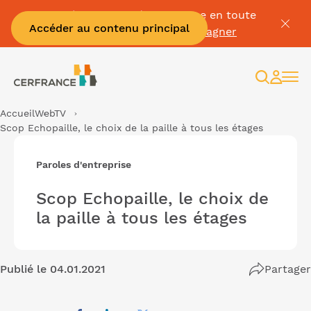
Passez à la facture électronique en toute
Accéder au contenu principal
sérénité :
Je me fais accompagner
Recherc
Espac
client
Accueil
WebTV
Scop Echopaille, le choix de la paille à tous les étages
Paroles d'entreprise
Scop Echopaille, le choix de
la paille à tous les étages
Publié le 04.01.2021
Partager