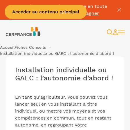
Passez à la facture électronique en toute
Accéder au contenu principal
sérénité :
Je me fais accompagner
Recherc
Espac
client
Accueil
Fiches Conseils
Installation individuelle ou GAEC : l’autonomie d’abord !
Installation individuelle ou
GAEC : l’autonomie d’abord !
En tant qu'agriculteur, vous pouvez vous
lancer seul en vous installant à titre
individuel, ou mettre vos moyens et vos
compétences en commun, tout en restant
autonome, en regroupant votre