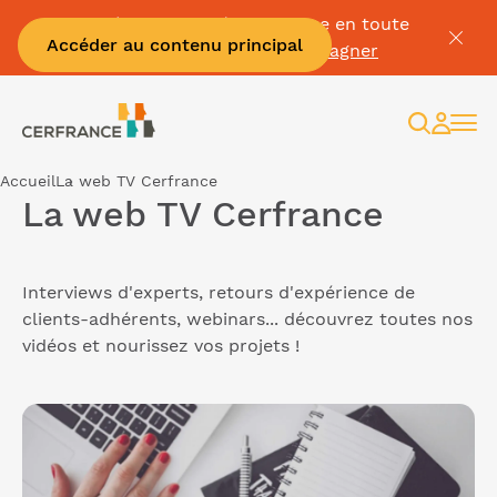
Passez à la facture électronique en toute
Accéder au contenu principal
sérénité :
Je me fais accompagner
Recherc
Espac
client
Accueil
La web TV Cerfrance
La web TV Cerfrance
Interviews d'experts, retours d'expérience de
clients-adhérents, webinars... découvrez toutes nos
vidéos et nourissez vos projets !