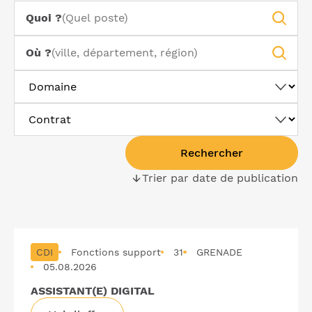
Quoi ?
Où ?
Domaine
Contrat
Rechercher
Trier par date de publication
(Du
plus
Liste
récent
des
au
offres
CDI
Fonctions support
plus
31
GRENADE
d'emploi
05.08.2026
ancien)
ASSISTANT(E) DIGITAL