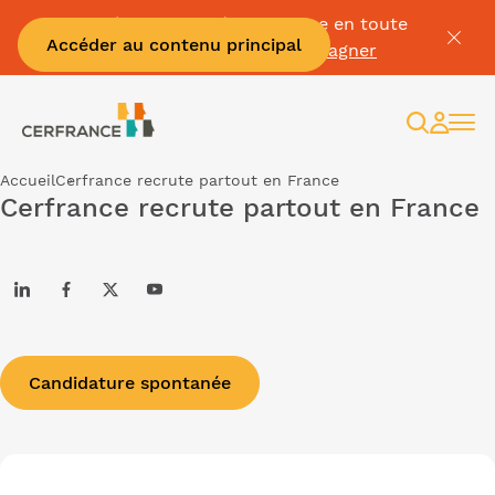
Passez à la facture électronique en toute
Accéder au contenu principal
sérénité :
Je me fais accompagner
Recherc
Espac
client
Accueil
Cerfrance recrute partout en France
Cerfrance recrute partout en France
Candidature spontanée