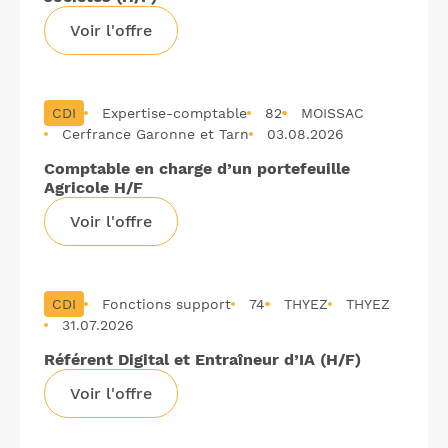
Voir l'offre
CDI
Expertise-comptable
82
MOISSAC
Cerfrance Garonne et Tarn
03.08.2026
Comptable en charge d’un portefeuille
Agricole H/F
Voir l'offre
CDI
Fonctions support
74
THYEZ
THYEZ
31.07.2026
Référent Digital et Entraîneur d’IA (H/F)
Voir l'offre