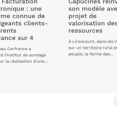
] Facturation
Capucines réin
tronique : une
son modèle av
rme connue de
projet de
igeants clients-
valorisation de
rents
ressources
rance sur 4
À Lironcourt, dans les V
sur un territoire rural e
eau Cerfrance a
peuplé, la ferme des...
 l’institut de sondage
ur la réalisation d’une...