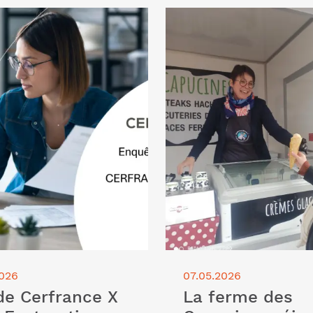
cle "[Etude Cerfrance X
Lire l'article "La ferme de
uration électronique : une
réinvente son modèle avec
nnue de 3 dirigeants
de valorisation des ressou
hérents Cerfrance sur 4"
2026
07.05.2026
de Cerfrance X
La ferme des