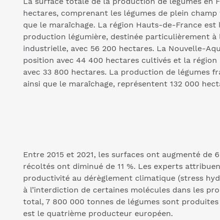
La surface totale de la production de légumes en F
hectares, comprenant les légumes de plein champ fr
que le maraîchage. La région Hauts-de-France est 
production légumière, destinée particulièrement à 
industrielle, avec 56 200 hectares. La Nouvelle-Aq
position avec 44 400 hectares cultivés et la région
avec 33 800 hectares. La production de légumes fra
ainsi que le maraîchage, représentent 132 000 hect
Entre 2015 et 2021, les surfaces ont augmenté de 6
récoltés ont diminué de 11 %. Les experts attribuen
productivité au dérèglement climatique (stress hyd
à l’interdiction de certaines molécules dans les pr
total, 7 800 000 tonnes de légumes sont produites
est le quatrième producteur européen.