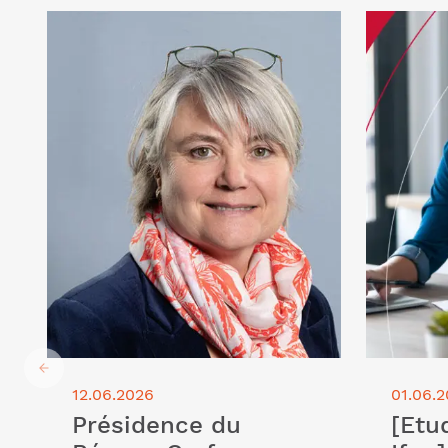
Lire l'article "Présidence du Réseau
Lire l'arti
Cerfrance : élection d'Agnès Petit"
Ifop] Fact
réforme co
clients-ad
12.06.2026
01.06.
Présidence du
[Etu