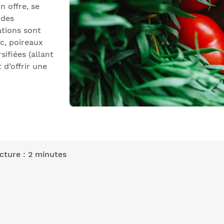
n offre, se
odes
ations sont
ec, poireaux
ifiées (allant
 d’offrir une
cture : 2 minutes