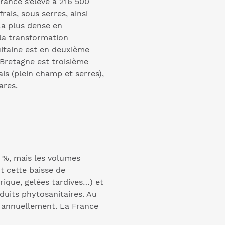
rance s’élève à 216 500
ais, sous serres, ainsi
la plus dense en
la transformation
uitaine est en deuxième
 Bretagne est troisième
is (plein champ et serres),
ares.
 %, mais les volumes
t cette baisse de
rique, gelées tardives…) et
oduits phytosanitaires. Au
 annuellement. La France