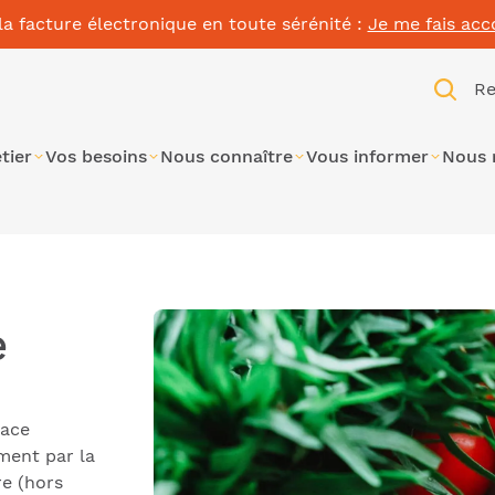
la facture électronique en toute sérénité :
Je me fais ac
Re
tier
Vos besoins
Nous connaître
Vous informer
Nous 
e
lace
ment par la
re (hors