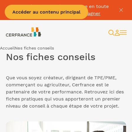
Passez à la facture électronique en toute
Accéder au contenu principal
sérénité :
Je me fais accompagner
Recherc
Espac
client
Accueil
Nos fiches conseils
Nos fiches conseils
Que vous soyez créateur, dirigeant de TPE/PME,
commerçant ou agriculteur, Cerfrance est le
partenaire de votre performance. Retrouvez ici des
fiches pratiques qui vous apporteront un premier
niveau de conseil à chaque étape de votre projet.