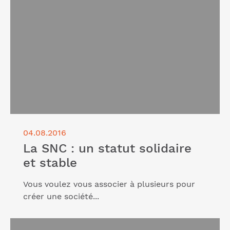
Lire l'article "La SNC : un statut solidaire et stable"
04.08.2016
La SNC : un statut solidaire
et stable
Vous voulez vous associer à plusieurs pour
créer une société...
Lire l'article "L’EURL : entreprendre seul tout en