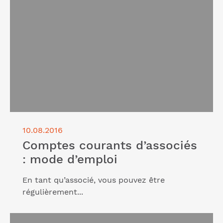
Lire l'article "Comptes courants d’associés : mode
d’emploi"
10.08.2016
Comptes courants d’associés
: mode d’emploi
En tant qu’associé, vous pouvez être
régulièrement...
Lire l'article "La SARL : un statut sécurisant pour